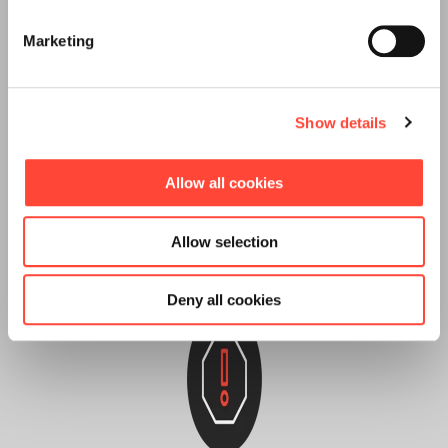
Marketing
Show details
Fallbeispiele
Allow all cookies
Konkrete Fallbeispiele zeigen, wie die Gestaltung
von Schulungsmaßnahmen im Unternehmen
Allow selection
aussehen kann.
Deny all cookies