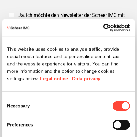
Ja, ich möchte den Newsletter der Scheer IMC mit
Informationen zu E-Learning-Trends, Events und
Neuigkeiten von Scheer IMC erhalten. Meine
Einwilligung kann ich jederzeit über den Abmeldelink in
jeder E-Mail widerrufen. Die Datenschutzhinweise der
Scheer IMC, habe ich zur Kenntnis genommen und
This website uses cookies to analyse traffic, provide
stimme diesen ausdrücklich zu.
social media features and to personalise content, ads
and the website experience for visitors. You can find
Mit Angabe meiner Daten stimme ich zu, dass diese von der Scheer
more information and the option to change cookies
Unternehmensgruppe zu dem jeweiligen Zweck gespeichert und genutzt
settings below.
Legal notice
I
Data privacy
werden, um ggf. mit mir Kontakt aufzunehmen. Ich bin mir bewusst,
dass ich meine Einwilligung jederzeit widerrufen kann.
Unsere
Datenschutzerklärung
können Sie hier abrufen.
*
Consent
Necessary
Selection
Preferences